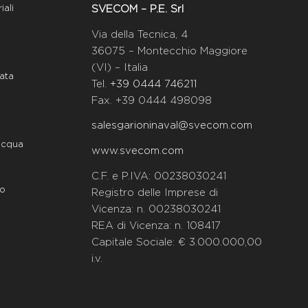
SVECOM – P.E. Srl
iali
Via della Tecnica, 4
36075 – Montecchio Maggiore
(VI) – Italia
data
Tel.
+39 0444 746211
Fax. +39 0444 498098
salesgarioninaval@svecom.com
’acqua
www.svecom.com
C.F. e P.IVA: 00238030241
co
Registro delle Imprese di
Vicenza: n. 00238030241
REA di Vicenza: n. 108417
Capitale Sociale: € 3.000.000,00
i.v.