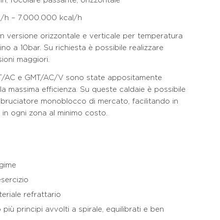
iri, focolare passante, orizzontale
l/h – 7.000.000 kcal/h
n versione orizzontale e verticale per temperatura
ino a 10bar. Su richiesta è possibile realizzare
sioni maggiori.
GMT/AC e GMT/AC/V sono state appositamente
la massima efficienza. Su queste caldaie è possibile
di bruciatore monoblocco di mercato, facilitando in
 in ogni zona al minimo costo.
egime
sercizio
eriale refrattario
più principi avvolti a spirale, equilibrati e ben