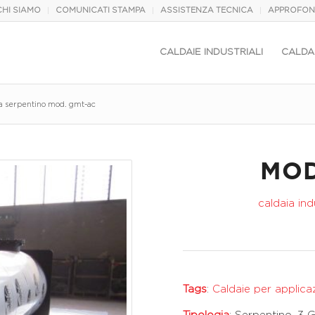
CHI SIAMO
COMUNICATI STAMPA
ASSISTENZA TECNICA
APPROFON
CALDAIE INDUSTRIALI
CALDAI
 a serpentino mod. gmt-ac
MOD
caldaia ind
Tags
:
Caldaie per applicaz