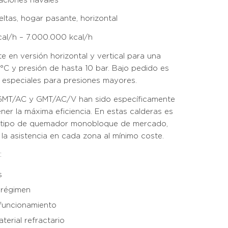
caciones navales
ueltas, hogar pasante, horizontal
cal/h – 7.000.000 kcal/h
e en versión horizontal y vertical para una
°C y presión de hasta 10 bar. Bajo pedido es
s especiales para presiones mayores.
e GMT/AC y GMT/AC/V han sido específicamente
ner la máxima eficiencia. En estas calderas es
ier tipo de quemador monobloque de mercado,
la asistencia en cada zona al mínimo coste.
:
s
 régimen
funcionamiento
erial refractario