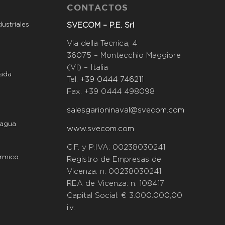
CONTACTOS
SVECOM – P.E. Srl
ustriales
Via della Tecnica, 4
36075 – Montecchio Maggiore
(VI) – Italia
tada
Tel.
+39 0444 746211
Fax. +39 0444 498098
salesgarioninaval@svecom.com
 agua
www.svecom.com
C.F. y P.IVA: 00238030241
érmico
Registro de Empresas de
Vicenza: n. 00238030241
REA de Vicenza: n. 108417
Capital Social: € 3.000.000,00
i.v.