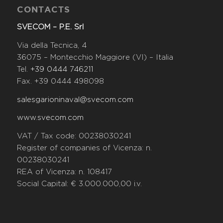
CONTACTS
SVECOM – P.E. Srl
Via della Tecnica, 4
36075 – Montecchio Maggiore (VI) – Italia
Tel.
+39 0444 746211
Fax. +39 0444 498098
salesgarioninaval@svecom.com
www.svecom.com
VAT / Tax code: 00238030241
Register of companies of Vicenza: n.
00238030241
REA of Vicenza: n. 108417
Social Capital: € 3.000.000,00 i.v.