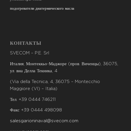
подогреватели диатермического масла
КОНТАКТЫ
SVECOM – P.E. Srl
Италия, Монтеккьо-Маджоре (пров. Виченцы), 36075,
ул. виа Делла Текника, 4
(Via della Tecnica, 4, 36075 – Montecchio
Maggiore (VI) – Italia)
Тел. +39 0444 746211
Факс +39 0444 498098
salesgarioninaval@svecom.com