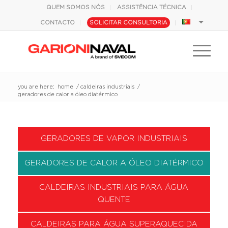
QUEM SOMOS NÓS
ASSISTÊNCIA TÉCNICA
CONTACTO
SOLICITAR CONSULTORIA
you are here:
home
/
caldeiras industriais
/
geradores de calor a óleo diatérmico
GERADORES DE VAPOR INDUSTRIAIS
GERADORES DE CALOR A ÓLEO DIATÉRMICO
CALDEIRAS INDUSTRIAIS PARA ÁGUA
QUENTE
CALDEIRAS PARA ÁGUA SUPERAQUECIDA