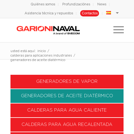
Quiénes somos
Profundizaciónes
News
Asistencia técnica y repuestos
Contactos
usted está aquí:
inicio
/
calderas para aplicaciones industriales
/
generadores de aceite diatérmico
GENERADORES DE VAPOR
GENERADORES DE ACEITE DIATÉRMICO
CALDERAS PARA AGUA CALIENTE
CALDERAS PARA AGUA RECALENTADA