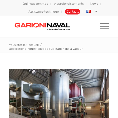
Qui nous sommes
Approfondissements
News
Assistance technique
Contacts
vous êtes ici:
accueil
/
applications industrielles de l’utilisation de la vapeur