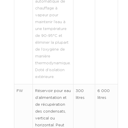
automatique de
chauffage à
vapeur pour
maintenir l’eau à
une température
de 90-95°C et
éliminer la plupart
de l’oxygène de
manière
thermodynamique.
Doté d’isolation
extérieure.
FW
Réservoir pour eau
300
6 000
d’alimentation et
litres
litres
de récupération
des condensats,
vertical ou
horizontal. Peut