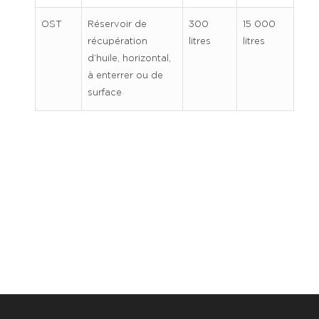
OST
Réservoir de
300
15 000
récupération
litres
litres
d’huile, horizontal,
à enterrer ou de
surface