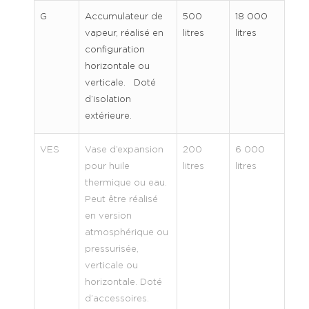
G
Accumulateur de
500
18 000
vapeur, réalisé en
litres
litres
configuration
horizontale ou
verticale. Doté
d’isolation
extérieure.
VES
Vase d’expansion
200
6 000
pour huile
litres
litres
thermique ou eau.
Peut être réalisé
en version
atmosphérique ou
pressurisée,
verticale ou
horizontale. Doté
d’accessoires.