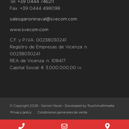
Tel.
+39 0444 746211
Fax. +39 0444 498098
salesgarioninaval@svecom.com
www.svecom.com
C.F. y P.IVA: 00238030241
Registro de Empresas de Vicenza: n.
00238030241
REA de Vicenza: n. 108417
Capital Social: € 3.000.000,00 i.v.
© Copyright
2026 - Garioni Naval - Developed by
Touchmultimedia
Privacy policy
Condiciones generales de venta