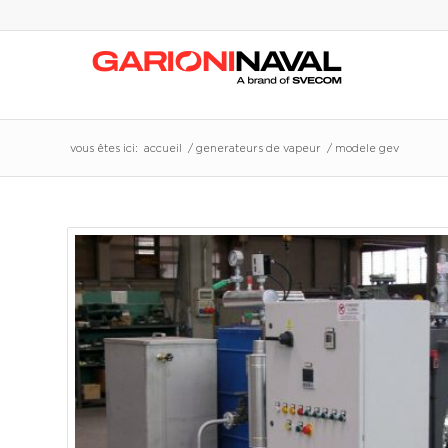
vous êtes ici:
accueil
/
generateurs de vapeur
/
modele gev