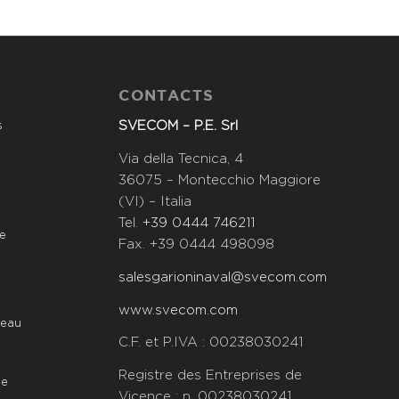
CONTACTS
SVECOM – P.E. Srl
s
Via della Tecnica, 4
36075 – Montecchio Maggiore
(VI) – Italia
Tel.
+39 0444 746211
ee
Fax. +39 0444 498098
salesgarioninaval@svecom.com
www.svecom.com
’eau
C.F. et P.IVA : 00238030241
Registre des Entreprises de
ue
Vicence : n. 00238030241