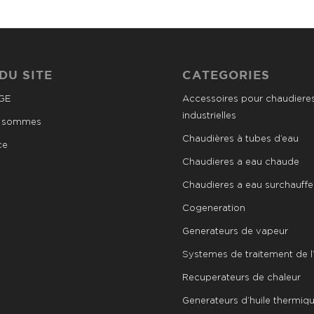
DU SITE
CATEGORIES
GE
Accessoires pour chaudiere
industrielles
s sommes
Chaudières à tubes d’eau
ce
Chaudieres a eau chaude
Chaudieres a eau surchauff
Cogeneration
Generateurs de vapeur
Systemes de traitement de l
Recuperateurs de chaleur
Generateurs d’huile thermiq