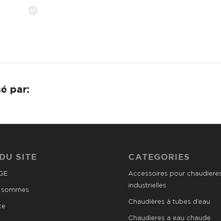
é par:
DU SITE
CATEGORIES
GE
Accessoires pour chaudiere
industrielles
s sommes
Chaudières à tubes d’eau
ce
Chaudieres a eau chaude