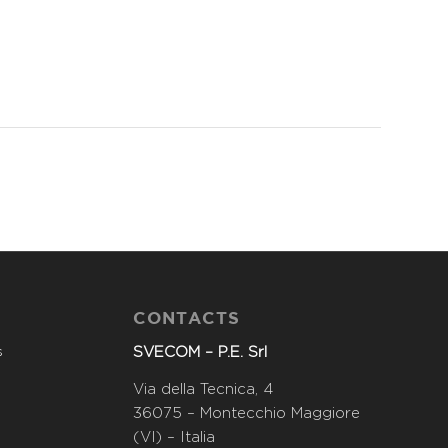
CONTACTS
SVECOM – P.E. Srl
s
Via della Tecnica, 4
36075 – Montecchio Maggiore
(VI) – Italia